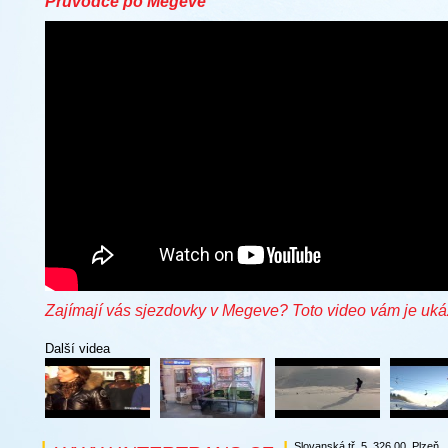
Průvodce po Megeve
Zajímají vás sjezdovky v Megeve? Toto video vám je uká
Další videa
Slovanská tř. 5, 326 00, Plzeň