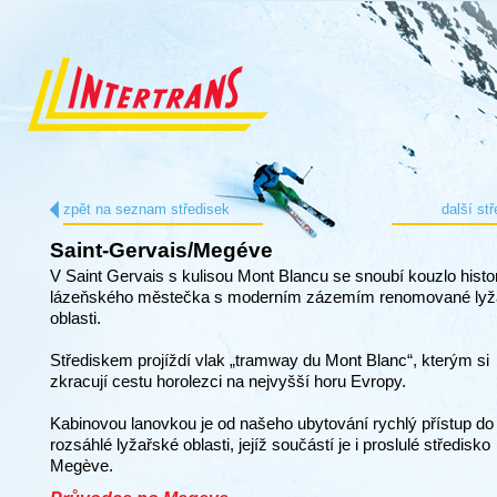
zpět na seznam středisek
další st
Saint-Gervais/Megéve
V Saint Gervais s kulisou Mont Blancu se snoubí kouzlo histo
lázeňského městečka s moderním zázemím renomované lyž
oblasti.
Střediskem projíždí vlak „tramway du Mont Blanc“, kterým si
zkracují cestu horolezci na nejvyšší horu Evropy.
Kabinovou lanovkou je od našeho ubytování rychlý přístup do
rozsáhlé lyžařské oblasti, jejíž součástí je i proslulé středisko
Megève.