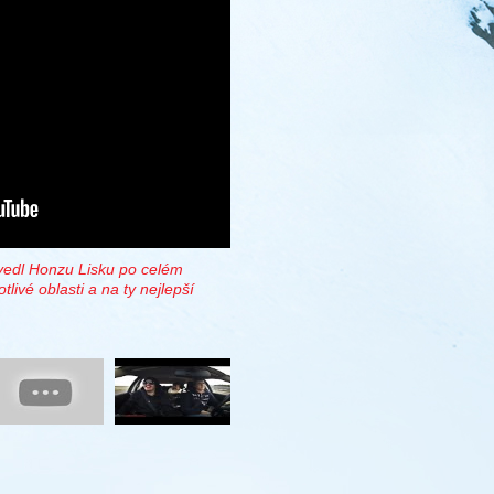
vedl Honzu Lisku po celém
tlivé oblasti a na ty nejlepší