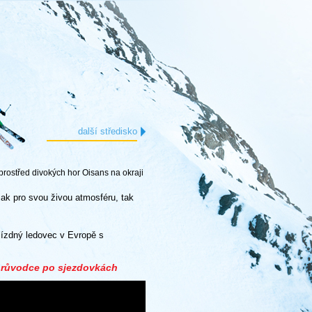
další středisko
prostřed divokých hor Oisans na okraji
jak pro svou živou atmosféru, tak
sjízdný ledovec v Evropě s
 průvodce po sjezdovkách