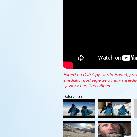
Expert na Dvě Alpy, Jarda Hanuš, pro
středisku, podívejte se s námi na jedno
sjezdy v Les Deux Alpes
Další videa