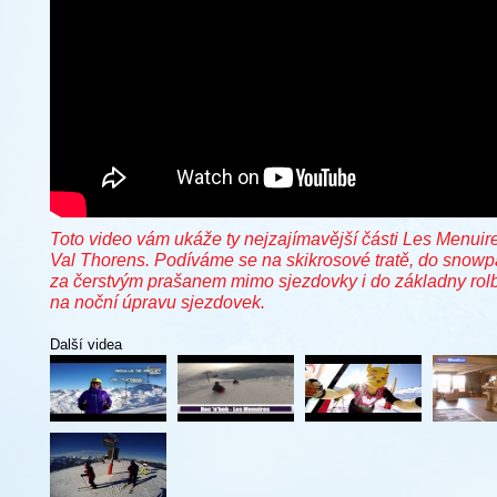
Toto video vám ukáže ty nejzajímavější části Les Menuir
Val Thorens. Podíváme se na skikrosové tratě, do snowp
za čerstvým prašanem mimo sjezdovky i do základny rol
na noční úpravu sjezdovek.
Další videa