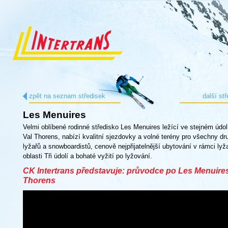
zpět na seznam středisek
další st
Les Menuires
Velmi oblíbené rodinné středisko Les Menuires ležící ve stejném údol
Val Thorens, nabízí kvalitní sjezdovky a volné terény pro všechny dr
lyžařů a snowboardistů, cenově nejpřijatelnější ubytování v rámci lyž
oblasti Tři údolí a bohaté vyžití po lyžování.
CK Intertrans představuje: průvodce po Les Menuires
Thorens