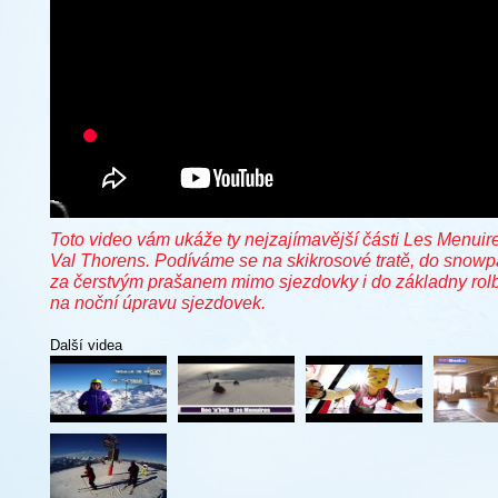
Toto video vám ukáže ty nejzajímavější části Les Menuir
Val Thorens. Podíváme se na skikrosové tratě, do snowp
za čerstvým prašanem mimo sjezdovky i do základny rol
na noční úpravu sjezdovek.
Další videa