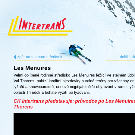
zpět na seznam středisek
další st
Les Menuires
Velmi oblíbené rodinné středisko Les Menuires ležící ve stejném údol
Val Thorens, nabízí kvalitní sjezdovky a volné terény pro všechny dr
lyžařů a snowboardistů, cenově nejpřijatelnější ubytování v rámci lyž
oblasti Tři údolí a bohaté vyžití po lyžování.
CK Intertrans představuje: průvodce po Les Menuires
Thorens