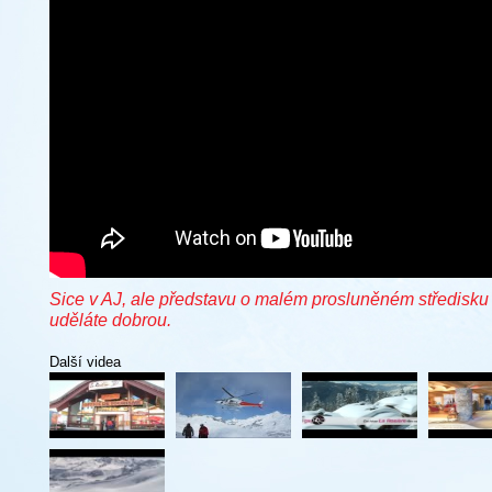
Sice v AJ, ale představu o malém prosluněném středisku 
uděláte dobrou.
Další videa