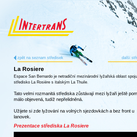
zpět na seznam středisek
další st
La Rosiere
Espace San Bernardo je netradiční mezinárodní lyžařská oblast spoju
středisko La Rosière s italským La Thuile.
Tato velmi rozmanitá střediska zůstávají mezi lyžaři ještě po
málo objevená, tudíž nepřelidněná.
Užijete si zde lyžování na volných sjezdovkách a bez front u
lanovek.
Prezentace střediska La Rosiere